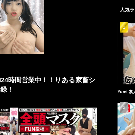
人気ラ
M24時間営業中！！りある家畜シ
記録！
Yumi 