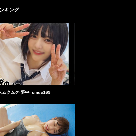
ンキング
素人ムクムク-夢中- smuc169