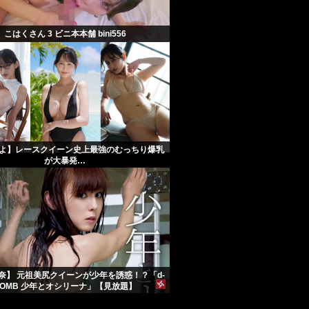
こはくさん 3 ビニ本本舗 bini556
よ】レースクイーン史上最強のむっちり爆乳
が大暴発…
奈】 元祖美尻クイーンが少年を誘惑！？「d-
BOMB 少年とオシリーナ」【見放題】