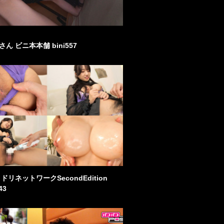
ん ビニ本本舗 bini557
ドリネットワークSecondEdition
43