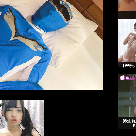
【天野ち
【秋山莉